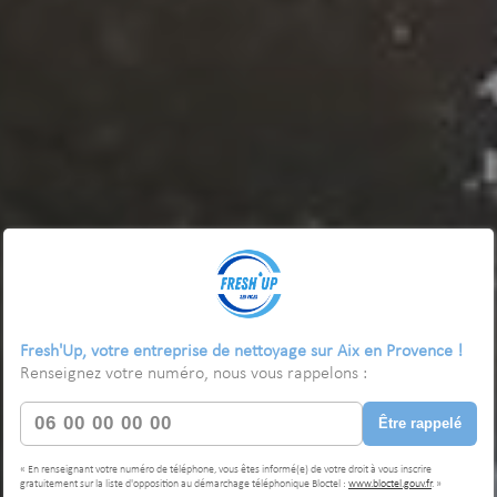
Fresh'Up, votre entreprise de nettoyage sur Aix en Provence !
Renseignez votre numéro, nous vous rappelons :
Être rappelé
« En renseignant votre numéro de téléphone, vous êtes informé(e) de votre droit à vous inscrire
gratuitement sur la liste d'opposition au démarchage téléphonique Bloctel :
www.bloctel.gouv.fr
. »