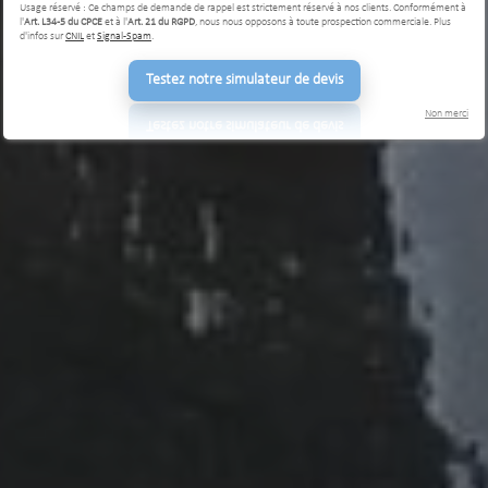
Usage réservé : Ce champs de demande de rappel est strictement réservé à nos clients. Conformément à
l'
Art. L34-5 du CPCE
et à l'
Art. 21 du RGPD
, nous nous opposons à toute prospection commerciale. Plus
d'infos sur
CNIL
et
Signal-Spam
.
Testez notre simulateur de devis
Non merci